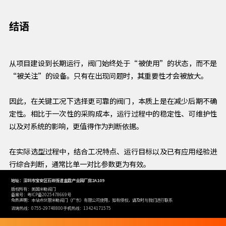
结语
从项目建设到长期运行，阀门始终处于“被使用”的状态，而不是
“被关注”的设备。只有在出现问题时，其重要性才会被放大。
因此，在关键工况下选择更可靠的阀门，本质上是在减少后期不确
定性。相比于一次性的采购成本，运行过程中的稳定性、可维护性
以及对系统的影响，更值得作为判断依据。
在实际选型过程中，结合工况特点、运行目标以及已有应用经验进
行综合判断，通常比单一对比参数更为有效。
地址：深圳市宝安区石岩街道金霆产业园厂房2A109
版权所有：美国米勒阀门
备案号：粤ICP备2025478669号
免责声明：本站点仅限米勒阀门（广东）有限公司使用，如有侵权，请及时与我们进行联系
咨询热线：0755-29748800
手机热线：13424171575