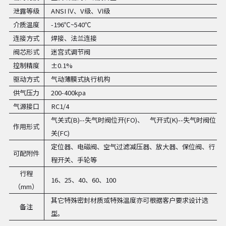
泄露等级
ANSI Ⅳ、V级、Ⅵ级
介质温度
-196℃~540℃
连接方式
焊接、法兰连接
阀芯形式
迷宫式调节阀
控制精度
±0.1%
驱动方式
气动薄膜式执行机构
供气压力
200-400kpa
气源接口
RC1/4
气关式(B)--失气时阀位开(FO)、 气开式(K)--失气时阀位
作用形式
关(FC)
定位器、电磁阀、空气过滤减压器、放大器、保位阀、行
可配附件
程开关、手轮等
行程
16、25、40、60、100
（mm）
其它特殊密封材质或特殊温度亦可根据客户要求设计选
备注
型。