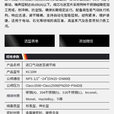
振动，噪声控制达85dB(A)以下。阀芯与迷宫片采用特种不锈钢经精密加
工而成，耐冲刷、抗空蚀，确保长期稳定运行。配备高性能气动执行机
构，响应迅速，调节精确，支持自动化智能控制。结构紧凑，维护便
捷，适用于电站、石化等领域的高压差、高温蒸汽及各类苛刻介质工
况。
选型表单
添加微信
规格参数
产品名称
进口气动迷宫调节阀
产品型号
KC10M
公称通径
NPS 1/2" ~24"(DN15~DN600)
公称压力
Class1500~Class2500(PN250~PN420)
碳钢(A)、304不锈钢(S)、316不锈钢(L)、Inconel、
阀体材质
Monel、Hastelloy、Ti等
阀盖类型
标准型、伸长型
密封材质
金属硬密封、硬质合金