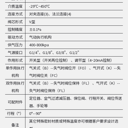
介质温度
-29℃~450℃
连接方式
对夹连接(3)、法兰连接(4)
阀芯形式
V型
控制精度
±0.1%
驱动方式
气动执行机构
供气压力
400-800kpa
气源接口
G1/4"、G1/8"、G3/8"、G1/2"
作用形式
开关型（开关两位控制） 、调节型（4~20mA控制）
单作用执行
气关式（B）--失气时阀位开（FO） 、气开式（K）--失
机构
气时阀位关（FC）
双作用执行
气关式（B）--失气时阀位保持（FL） 、气开式（K）--
机构
失气时阀位保持（FL）
定位器、空气过滤减压器、保位阀、行程开关、阀位传送
可配附件
器、手轮等
行程（°）
0°--90°
其它特殊密封材质或特殊温度亦可根据客户要求设计选
备注