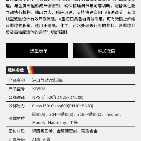
理，与金属阀座形成严密密封，确保精确调节与可靠切断。配备高性能
气动执行机构，输出力大、响应迅速，支持快速启闭与精确调节。其流
线型流道设计有效降低流阻，V型切口具备自清洁作用，可有效防止纤维
及颗粒物积聚。适用于造纸、化工、污水处理等行业的浆料、含颗粒介
质及高粘度流体的调节与切断控制。
选型表单
添加微信
规格参数
产品名称
进口气动V型球阀
产品型号
KB50V
公称通径
NPS 1" ~20"(DN25~DN500)
公称压力
Class150~Class600(PN10~PN63)
碳钢(A)、304不锈钢(S)、316不锈钢(L)、Inconel、
阀体材质
Monel、Hastelloy、Ti等
密封材质
聚四氟乙烯、金属硬密封、硬质合金
泄露等级
ANSI Ⅵ级