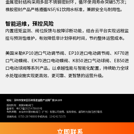
金属密封结构采用多层不锈钢密封环，循环使用寿命突破5万次；
橡胶密封产品严格遵循NSF/61饮用水标准，兼顾安全与耐用性。
智能运维，预控风险
内置扭矩监测、阀位反馈与故障诊断功能，结合云平台实现远程监
控与预测性维护，有效降低非计划停机时间，节约整体运营成本。
美国米勒KP10进口气动调节阀、EP10进口电动调节阀、KF70进
口气动蝶阀、EK70进口电动蝶阀、KB50进口气动球阀、EB50进
口电动球阀等系列产品，以卓越性能与智能化配置，持续助力全球
水处理设施实现更高效、更可靠、更智慧的运营升级。
地址：深圳市宝安区石岩街道金霆产业园厂房2A109
版权所有：美国米勒阀门
备案号：粤ICP备2025478669号
免责声明：本站点仅限米勒阀门（广东）有限公司使用，如有侵权，请及时与我们进行联系
咨询热线：0755-29748800
手机热线：13424171575
立即联系