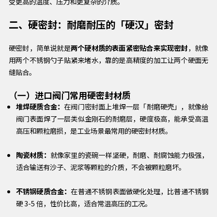
受更高的温度、压力和更复杂的介质。
二、硬密封：耐磨耐压的「硬汉」密封
硬密封，简单说就是
两个硬材质的表面紧密贴合来实现密封
，就像
用两个不锈钢勺子贴紧来堵水，靠的是高精度的加工让两个硬面无
缝贴合。
（一）进口阀门常用硬密封材质
堆焊硬质合金：
在阀门密封面上堆焊一层「耐磨硬壳」，就像给
阀门表面焊了一层类似金刚石的耐磨层，硬度极高，能承受高温
高压和颗粒磨损，是工业场景最常用的硬密封材质。
陶瓷材质：
就像家里的瓷碗一样坚硬，耐磨、耐腐蚀能力极强，
适合输送有沙子、泥浆等颗粒的介质，不会被颗粒磨坏。
不锈钢硬质合金：
在普通不锈钢表面做硬化处理，比普通不锈钢
硬 3-5 倍，性价比高，适合常温高压的工况。