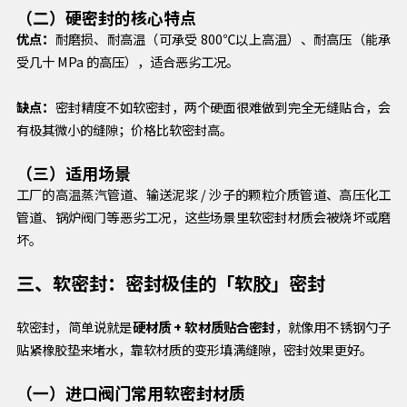
（二）硬密封的核心特点
优点：
耐磨损、耐高温（可承受 800℃以上高温）、耐高压（能承
受几十 MPa 的高压），适合恶劣工况。
缺点：
密封精度不如软密封，两个硬面很难做到完全无缝贴合，会
有极其微小的缝隙；价格比软密封高。
（三）适用场景
工厂的高温蒸汽管道、输送泥浆 / 沙子的颗粒介质管道、高压化工
管道、锅炉阀门等恶劣工况，这些场景里软密封材质会被烧坏或磨
坏。
三、软密封：密封极佳的「软胶」密封
软密封，简单说就是
硬材质 + 软材质贴合密封
，就像用不锈钢勺子
贴紧橡胶垫来堵水，靠软材质的变形填满缝隙，密封效果更好。
（一）进口阀门常用软密封材质