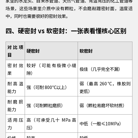
家里的水龙头、自来水管道、天然气管道、常温常压的化工管道等
场景，这些场景里介质中没有颗粒，不会磨剐蹭密封面，温度适
中，同时也需要很好的密封效果。
四、硬密封 vs 软密封：一张表看懂核心区别
对比项
硬密封
软密封
目
密封效
较好（可能有极微小缝
极佳（几乎完全不漏）
果
隙）
耐高温
弱（最高 260℃，橡胶则
强（可耐 800℃以上）
能力
更低）
耐磨损
强（可耐颗粒磨损）
弱（颗粒易磨坏软材质）
能力
适用压
高（可承受几十 MPa 高
中低（一般≤10MPa）
力
压）
价格
较高
较低