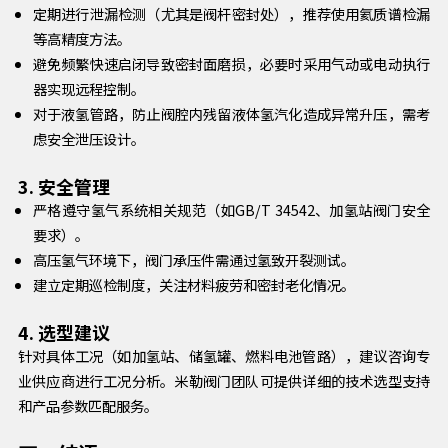
定期进行泄漏检测（尤其是阀杆密封处），推荐使用氦质谱检漏
等高精度方法。
避免频繁快速启闭导致密封面磨损，必要时采用气动或电动执行
器实现远程控制。
对于液氢管路，防止阀腔内残留液体氢汽化造成异常升压，需考
虑安全泄压设计。
3. 安全管理
严格遵守氢气系统相关规范（如GB/T 34542、加氢站阀门安全
要求）。
高压氢气环境下，阀门承压件需通过氢致开裂测试。
建立定期巡检制度，关注材料疲劳和密封老化情况。
4. 选型建议
针对具体工况（如加氢站、储氢罐、燃料电池管路），建议咨询专
业供应商进行工况分析。米勒阀门团队可提供详细的技术选型支持
和产品参数匹配服务。