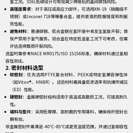
氢工况。316L低碳设计可有效减少焊接后的晶间腐蚀风险。
高强度需求
：对于高压或高应力部件，可选用XM-19（硝酸级不
锈钢）或Inconel 718等镍基合金，提供更高的屈服强度和耐疲
劳性能。
避免材料
：普通碳钢、低合金钢在氢环境中易发生氢致开裂；铸
铁严禁用于氢气服务。铝合金在特定低温氢工况下可考虑，但需
评估连续载荷开裂风险。
选型时需参考NACE MR0175/ISO 15156标准，确保材料通过氢相
容性测试。
2. 密封材料选型
软密封
：优先选用PTFE复合材料、PEEK或特定氢兼容弹性体
（如Viton®、HNBR）。这些材料需具备低渗透率和抗爆炸减压
（ED）性能。
硬密封
：金属硬密封结构适用于高温或高磨损工况，可提高耐久
性。
填料与垫片
：采用低摩擦、高耐磨的专用填料，确保阀杆密封长
期有效。
非金属密封件需满足-40℃~85℃或更宽温度范围，并通过氢相容性