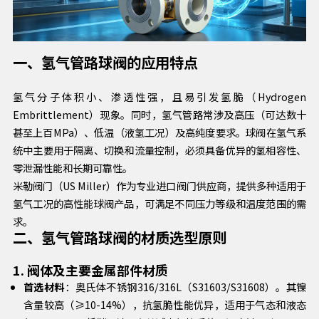
一、氢气管路球阀的应用特点
氢气分子体积小、渗透性强，且易引发氢脆（Hydrogen
Embrittlement）现象。同时，氢气管路常涉及高压（可达数十
甚至上百MPa）、低温（液氢工况）及高纯度要求。球阀在氢气系
统中主要用于隔离、切换和流量控制，必须具备优异的氢相容性、
零泄漏性能和长期可靠性。
米勒阀门（US Miller）作为专业进口阀门供应商，提供多种适用于
氢气工况的高性能球阀产品，可满足不同压力等级和温度范围的需
求。
二、氢气管路球阀的材质选型原则
1. 阀体及主要金属部件材质
首选材料
：奥氏体不锈钢316/316L（S31603/S31608）。其镍
含量较高（≥10-14%），抗氢脆性能优异，适用于气态和液态