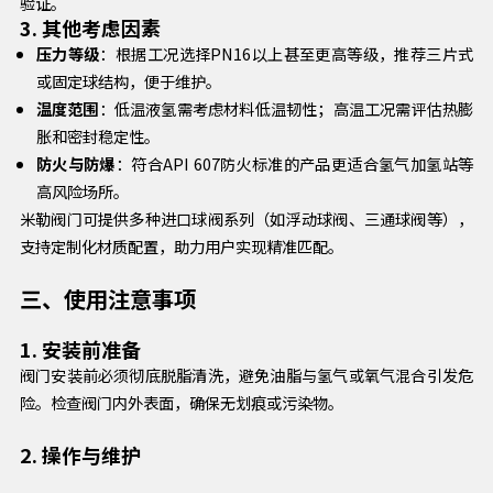
验证。
3. 其他考虑因素
压力等级
：根据工况选择PN16以上甚至更高等级，推荐三片式
或固定球结构，便于维护。
温度范围
：低温液氢需考虑材料低温韧性；高温工况需评估热膨
胀和密封稳定性。
防火与防爆
：符合API 607防火标准的产品更适合氢气加氢站等
高风险场所。
米勒阀门可提供多种进口球阀系列（如浮动球阀、三通球阀等），
支持定制化材质配置，助力用户实现精准匹配。
三、使用注意事项
1. 安装前准备
阀门安装前必须彻底脱脂清洗，避免油脂与氢气或氧气混合引发危
险。检查阀门内外表面，确保无划痕或污染物。
2. 操作与维护