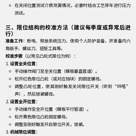
在关闭位置测试介质泄漏情况，必要时结合工艺停车进行压力
测试。
三、限位结构的校准方法（建议每季度或异常后进
行）
准备工作
：断电、释放系统压力、使用个人防护装备，并准备内六
角扳手、螺丝刀、扭矩工具等。
校准步骤
（以常见凸轮式限位为例）：
设置全关位置
：
手动操作阀门至全关位置（蝶板垂直管道）。
松开红色限位凸轮（或对应挡块）的固定螺母。
调整凸轮位置，使其刚好触发关闭限位开关（听到“咔嗒”
声），然后锁紧螺母。
设置全开位置
：
手动操作至全开位置（蝶板平行管道）。
松开黄色限位凸轮固定螺母。
调整至刚好触发开启限位开关，锁紧。
机械限位调整
：