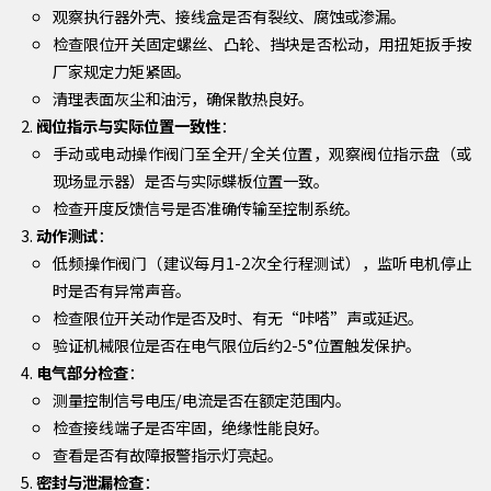
观察执行器外壳、接线盒是否有裂纹、腐蚀或渗漏。
检查限位开关固定螺丝、凸轮、挡块是否松动，用扭矩扳手按
厂家规定力矩紧固。
清理表面灰尘和油污，确保散热良好。
阀位指示与实际位置一致性
：
手动或电动操作阀门至全开/全关位置，观察阀位指示盘（或
现场显示器）是否与实际蝶板位置一致。
检查开度反馈信号是否准确传输至控制系统。
动作测试
：
低频操作阀门（建议每月1-2次全行程测试），监听电机停止
时是否有异常声音。
检查限位开关动作是否及时、有无“咔嗒”声或延迟。
验证机械限位是否在电气限位后约2-5°位置触发保护。
电气部分检查
：
测量控制信号电压/电流是否在额定范围内。
检查接线端子是否牢固，绝缘性能良好。
查看是否有故障报警指示灯亮起。
密封与泄漏检查
：