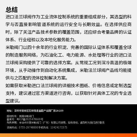
总结
进口法兰球阀作为工业流体控制系统的重要组成部分，其选型的科
学与否直接影响管道系统的运行安全与长期效益。在选择供应商
时，除了关注产品技术参数的覆盖范围，还应综合考量品牌的认证
体系、行业经验以及本地化服务能力。
米勒阀门以四十余年的行业积淀、完善的国际认证体系和覆盖全球
的制造服务网络，为石油化工、电力能源、水处理等行业的进口法
兰球阀采购提供了可靠的选择方案。从常规工况到深冷高温的极端
环境，从手动操作到自动化系统集成，米勒法兰球阀产品线均能提
供与之匹配的流体控制解决方案。
如需获取米勒进口法兰球阀的详细技术图纸、价格信息或定制选型
支持，建议通过官方渠道进行咨询，以获取针对具体工况的专业选
型建议。
地址：深圳市宝安区石岩街道金霆产业园厂房2A109
版权所有：美国米勒阀门
备案号：粤ICP备2025478669号
免责声明：本站点仅限米勒阀门（广东）有限公司使用，如有侵权，请及时与我们进行联系
咨询热线：0755-29748800
手机热线：13424171575