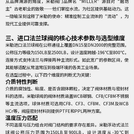
从品牌溯源的角度，米勒阀门品牌名“MILLER”源自对“磨坊
主”古老职业的致敬——他们掌控水流，为社区提供基础动力。这
一隐喻深刻诠释了米勒的使命：精准控制工业流体的“流动”，为
现代工业提供可靠支撑。
三、进口法兰球阀的核心技术参数与选型维度
米勒进口法兰球阀在公称通径上覆盖DN15至DN2000的完整范围，
公称压力等级为150LB至2500LB，设计温度跨越-196℃至800℃，
连接方式支持法兰与焊接两种主流形式。如此宽广的参数区间，使
其能够适配从常温常压到极端环境的各类工业场景。
在选型过程中，以下四个维度的判断尤为关键：
介质特性判断
介质的腐蚀性、粘度、是否含固体颗粒，决定了阀体材质与密封材
料的选择。米勒球阀的阀体材质涵盖WCB碳钢、CF8/CF8M不锈钢
等主流选项，球体材质可选用CF8、CF3、CF8M、CF3M及WCB
HCr等，阀座密封材料则提供PTFE和PPL两种方案。
温度压力匹配
不同温度与压力组合对阀门结构的要求存在差异。米勒浮动式法兰
球阀公称压力范围为150LB至900LB，设计温度从-30℃到