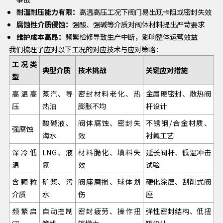
耐温耐压能力有限：
高温高压工况下阀门易出现卡阻或密封失效
腐蚀性介质侵蚀：
强酸、强碱等介质对阀体材料提出严苛要求
维护成本高昂：
频繁检修导致生产中断，影响整体运营效益
我们梳理了应对以下工况的对应技术与应对策略：
工况类
典型介质
技术挑战
关键应对措施
型
高温高
蒸汽、导
密封材料老化、热
金属硬密封、散热阀
压
热油
膨胀不均
杆设计
酸碱液、
阀体腐蚀、密封失
不锈钢/合金材质、
强腐蚀
海水
效
衬氟工艺
深冷低
LNG、液
材料脆化、填料失
延长阀杆、低温冲击
温
氮
效
试验
含颗粒
矿浆、污
阀座磨损、球体划
硬化涂层、刮削式阀
介质
水
伤
座
频繁启
自动控制
密封疲劳、操作扭
弹性密封结构、低扭