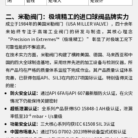
闭
管线
矩增大
矩设计
二、米勒阀门：极境精工的进口球阀品牌实力
成立于1984年的美国米勒阀门（USA MILLER VALVE），四十余年
来始终专注于高端工业阀门的研发与制造，其核心理念
“Precision in Extremes™（极境精工）” 彰显了对极端工况下
可靠性能的不懈追求。
在技术实力方面，米勒阀门构建了横跨美国、德国、马来西亚和中
国的四大全球制造基地，采用世界先进的加工设备与检测仪器，所
有产品均在严格的质量体系监控下完成作业。其产品质量认证体系
完善，已获得包括API、SIL3在内的27项国际认证。特别值得关注
的是：
防火安全认证：
通过API 6FA与API 607最新版防火认证，在火灾
情况下仍能保持关键密封
超低泄漏认证：
全系列产品获得ISO 15848-1 AH级认证，泄漏
率低至10⁻⁶ mbar·l/s量级
功能安全认证：
三大核心系列均获IEC 61508 SIL 3认证
中国市场准入：
通过TSG D7002-2023特种设备型式试验认证