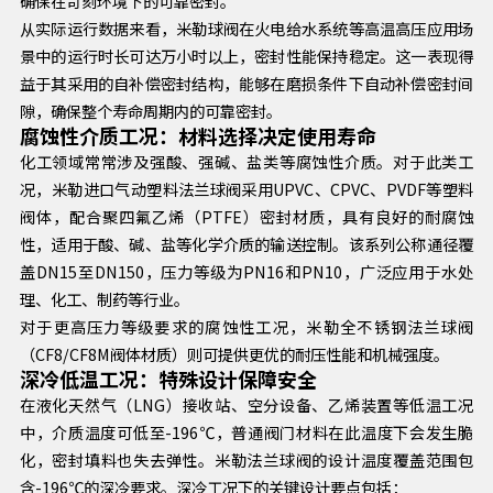
确保在苛刻环境下的可靠密封。
从实际运行数据来看，米勒球阀在火电给水系统等高温高压应用场
景中的运行时长可达万小时以上，密封性能保持稳定。这一表现得
益于其采用的自补偿密封结构，能够在磨损条件下自动补偿密封间
隙，确保整个寿命周期内的可靠密封。
腐蚀性介质工况：材料选择决定使用寿命
化工领域常常涉及强酸、强碱、盐类等腐蚀性介质。对于此类工
况，米勒进口气动塑料法兰球阀采用UPVC、CPVC、PVDF等塑料
阀体，配合聚四氟乙烯（PTFE）密封材质，具有良好的耐腐蚀
性，适用于酸、碱、盐等化学介质的输送控制。该系列公称通径覆
盖DN15至DN150，压力等级为PN16和PN10，广泛应用于水处
理、化工、制药等行业。
对于更高压力等级要求的腐蚀性工况，米勒全不锈钢法兰球阀
（CF8/CF8M阀体材质）则可提供更优的耐压性能和机械强度。
深冷低温工况：特殊设计保障安全
在液化天然气（LNG）接收站、空分设备、乙烯装置等低温工况
中，介质温度可低至-196℃，普通阀门材料在此温度下会发生脆
化，密封填料也失去弹性。米勒法兰球阀的设计温度覆盖范围包
含-196℃的深冷要求。深冷工况下的关键设计要点包括：