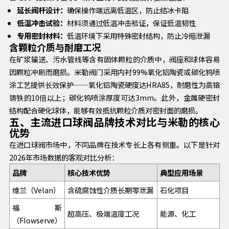
延长阀杆设计：
确保操作端远离低温区，防止结冰卡阻
低温冲击试验：
材料须通过低温冲击验证，保证低温韧性
专用密封材料：
低温环境下采用特殊密封结构，防止冷缩泄漏
含颗粒介质与耐磨工况
在矿浆输送、污水管线等含有固体颗粒的介质中，阀座和球体容易
因颗粒冲刷而磨损。米勒阀门采用内衬99%氧化铝陶瓷或碳化钨喷
涂工艺提供长效保护——氧化铝陶瓷硬度达HRA85，耐磨性为高铬
铸铁的10倍以上；碳化钨喷涂厚度可达3mm。此外，金属硬密封
结构配合硬化球体，能够有效抵抗颗粒介质对密封面的磨损。
五、主流进口球阀品牌技术对比与米勒的核心
优势
在进口球阀市场中，不同品牌在技术专长上各有侧重。以下是针对
2026年市场数据的客观对比分析：
品牌
核心技术优势
典型应用场景
维兰（Velan）
含硫腐蚀性介质长期零泄漏
石化项目
福斯
超高压、极端温度工况
能源、化工
（Flowserve）