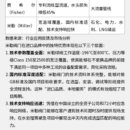
费希尔
专利流线型流道，水头损失
大流量管线
（Fisher）
降低45%
宽温域覆盖、国内标准适
石化、电力、水
米勒（Miller）
配、技术支持响应快
利、LNG储运
数据来源：行业应用反馈及市场分析
米勒阀门在进口品牌中的独特优势体现在以下三个层面：
技术参数覆盖全面：
米勒球阀工作温度-196℃至800℃、压力等
级Class 150至2500的宽泛覆盖，使其能够在不更换品牌的前提
下满足同一项目中多种工况的设备配套需求，简化采购流程。
国内标准深度适配：
米勒阀门的技术资料体系完整，能够对接
GB标准及国内项目验收要求，在选型、安装、调试等阶段提供
全流程支持。这种“进口品质、本地服务”的模式有效缩短了项
目周期。
技术支持响应迅速：
凭借在中国设立的全资子公司和72小时应急
响应网络，米勒阀门能够在客户遇到技术问题时及时提供现场支
持，在水处理等紧急项目中展现出半天内完成选型匹配的响应能
力。