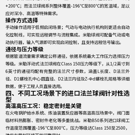
+200℃；而法兰球阀系列整体覆盖-196℃至800℃的宽温域，足以
应对深冷、高温等特殊需求。
操作方式选择
手动操作适用于低频启闭场景；气动与电动执行机构则更适合自动
化控制线，可实现远程调节与流程集成。米勒球阀可配备气动或电
动执行器，输入气源即可实现启闭控制，且支持远程信号输出。
通径与压力等级
根据管道流量需求确定公称通径，依据系统最大工作压力选择压力
等级。米勒浮动式法兰球阀在Class 150压力等级下，从1/2英寸到
6英寸的通径均配有完整的法兰尺寸参数，涵盖L长度、D法兰外
径、D1螺栓孔中心圆直径、D2法兰内径及Z-Φd螺栓孔规格等详细
数据，便于工程人员直接选用。
四、不同工况场景下的进口法兰球阀针对性选
型
高温高压工况：稳定密封是关键
在火电锅炉给水系统、炼油装置反应器等高温高压场景中，阀门面
临材料热膨胀、密封件老化等多重挑战。米勒B50系列进口球阀工
作温度范围覆盖-196℃至800℃，压力等级达Class 150至2500，