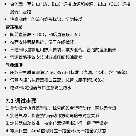
合流型：两进口（A、B口）连接热源和冷源，出口（C口）连接
混合后管路
注意阀体上的流向箭头标识，切勿接反
管路布局
阀前直管段>=10D，阀后直管段>=5D
推荐安装旁路系统，便于在线检修
三通阀尽量靠近用热点安装，减少混合后管路的温度损失
气源管路建议安装过滤减压阀和油雾器
气源连接
压缩空气质量需满足ISO 8573-1标准（含油、含水、含尘等级）
气管内径与执行器接口匹配，总管长度不超过60米
电磁阀/定位器气口注意防尘防水
7.2 调试步骤
手动操作执行器手轮，检查阀芯全行程动作，确认无卡涩
接通气源，检查执行器动作方向与信号对应关系
定位器自动校准：按定位器说明书进行一键行程设定
零点检查：4mA信号对应一路全开/另一路全关状态