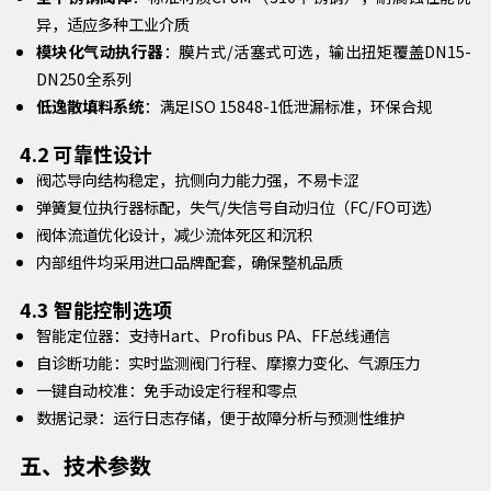
异，适应多种工业介质
模块化气动执行器
：膜片式/活塞式可选，输出扭矩覆盖DN15-
DN250全系列
低逸散填料系统
：满足ISO 15848-1低泄漏标准，环保合规
4.2 可靠性设计
阀芯导向结构稳定，抗侧向力能力强，不易卡涩
弹簧复位执行器标配，失气/失信号自动归位（FC/FO可选）
阀体流道优化设计，减少流体死区和沉积
内部组件均采用进口品牌配套，确保整机品质
4.3 智能控制选项
智能定位器：支持Hart、Profibus PA、FF总线通信
自诊断功能：实时监测阀门行程、摩擦力变化、气源压力
一键自动校准：免手动设定行程和零点
数据记录：运行日志存储，便于故障分析与预测性维护
五、技术参数