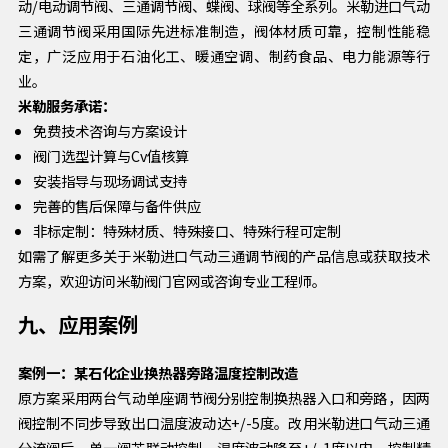
动/电动调节阀、三通调节阀、蝶阀、球阀等全系列。米勒进口气动
三通调节阀采用国际先进标准制造，阀体材质可靠，控制性能稳
定，广泛应用于石油化工、暖通空调、制药食品、电力能源等行
业。
米勒服务承诺：
免费技术咨询与方案设计
阀门选型计算与Cv值核算
安装指导与现场调试支持
完善的售后保障与备件供应
非标定制：特殊材质、特殊接口、特殊行程可定制
如需了解更多关于米勒进口气动三通调节阀的产品信息或获取技术
方案，欢迎访问米勒阀门官网或咨询专业工程师。
九、应用案例
案例一：某石化企业换热器旁路温度控制改造
原方案采用两台气动单座调节阀分别控制换热器入口和旁路，因两
阀控制不同步导致出口温度波动达+/-5度。改用米勒进口气动三通
分流阀后，单一阀芯联动控制，温度波动降至+/-1度以内，控制精