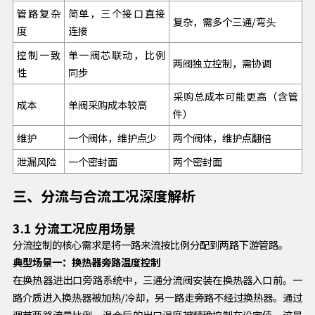
管路复杂
简单，三个接口直接
复杂，需多个三通/弯头
度
连接
控制一致
单一阀芯联动，比例
两阀独立控制，需协调
性
同步
采购总成本可能更高（含管
成本
单阀采购成本较高
件）
维护
一个阀体，维护点少
两个阀体，维护点翻倍
泄漏风险
一个密封面
两个密封面
三、分流与合流工况深度解析
3.1 分流工况应用场景
分流控制的核心需求是将一路来流按比例分配到两路下游管路。
典型场景一：换热器旁路温度控制
在换热器进出口旁路系统中，三通分流阀安装在换热器入口前。一
路介质进入换热器被加热/冷却，另一路走旁路不经过换热器。通过
调节两路流量比例，混合后的出口温度被精确控制在设定值。这是