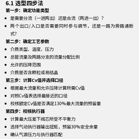
6.1 选型四步法
第一步：确定功能类型
是需要分流（一进两出）还是合流（两进一出）？
两个出口/入口是否需要同时参与调节，还是一路为旁路通断
式？
第二步：确定工艺参数
介质类型、温度、压力
总管流量及两路分支的流量分配比例
允许的压降范围
介质是否含颗粒或易结晶
第三步：计算Cv值并选择口径
根据最大流量和允许压降计算所需Cv值
对照Cv值表选择最接近的口径
校核额定Cv值是否满足130%最大流量的预留量
第四步：校核执行器
计算最大压差下阀芯所受不平衡力
选择气动执行器输出扭矩，预留30%安全余量
确认气源压力与执行器匹配