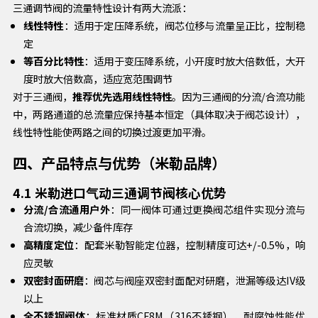
三通调节阀的流量特性设计有两大流派：
线性特性
：适用于定压降系统，阀芯位移与流量呈正比，控制稳
定
等百分比特性
：适用于变压降系统，小开度时放大倍数低，大开
度时放大倍数高，适应宽范围调节
对于三通阀，
推荐优先选用线性特性
。因为三通阀的分流/合流功能
中，两路通道的总流量应保持基本恒定（具体取决于阀芯设计），
线性特性能使两路之间的切换过渡更加平滑。
四、产品特点与优势（米勒品牌）
4.1 米勒进口气动三通调节阀核心优势
分流/合流通用户外
：同一阀体可通过更换阀芯组件实现分流与
合流切换，减少备件库存
高精度定位
：配套米勒智能定位器，控制精度可达+/-0.5%，响
应灵敏
双密封面研磨
：阀芯与阀座双密封面配对研磨，泄漏等级达IV级
以上
全不锈钢阀体
：标准材质CF8M（316不锈钢），耐腐蚀性能优