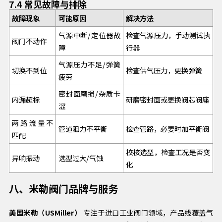
7.4 常见故障与排除
故障现象
可能原因
解决方法
气源中断/定位器故
检查气源压力，手动测试执
阀门不动作
障
行器
气源压力不足/弹簧
切换不到位
检查供气压力，更换弹簧
疲劳
密封面磨损/杂质卡
内漏超标
研磨密封面或更换阀芯阀座
涩
两路流量不
管道阻力不平衡
检查管路，必要时加平衡阀
匹配
校核选型，检查工况是否变
异响振动
选型过大/气蚀
化
八、米勒阀门品牌与服务
美国米勒（USMiller）
专注于进口工业阀门领域，产品线覆盖气