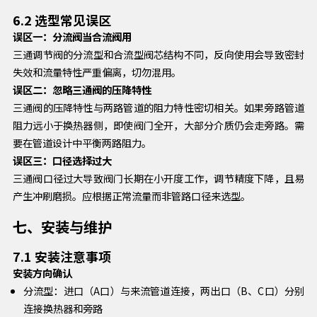
6.2 选型常见误区
误区一：分流阀当合流阀用
三通调节阀的分流型和合流型阀芯结构不同，反向使用会导致密封
失效和流量特性严重偏离，切勿混用。
误区二：忽略三通阀的压降特性
三通阀的压降特性与两路管道的阻力特性密切相关。如果旁路管道
阻力远小于换热器侧，即使阀门全开，大部分介质仍会走旁路。需
要在管道设计中平衡两路阻力。
误区三：口径选择过大
三通阀口径过大导致阀门长期在小开度工作，调节精度下降，且易
产生冲刷磨损。应根据正常流量而非管路口径来选型。
七、安装与维护
7.1 安装注意事项
安装方向确认
分流型：进口（A口）与来流管道连接，两出口（B、C口）分别
连接换热器和旁路