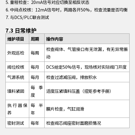
量程检查：20mA信号对应切换至相反状态
中间点校核：12mA信号时，两路各开50%，检查流量是否均衡
与DCS/PLC联合测试
7.3 日常维护
维护项目
周期
操作内容
检查阀体、气管接口有无泄漏，有无异常振
外观巡检
每周
动
阀位校核
每月
DCS给定50%信号，现场核对实际阀门开度
气源系统
每月
检查过滤减压阀，排放积水
每季
填料紧固
适度压紧填料压盖（扭矩参考手册）
度
执行器保
每半
膜片检查，气缸润滑
养
年
密封测试
每年
检查阀芯阀座密封面磨损情况