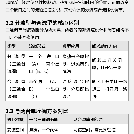
20mA）经定位器转换驱动，控制阀芯在阀体内的位置，进而改变
三个接口之间的流通通道面积，实现介质的分流或合流比例调节。
2.2 分流型与合流型的核心区别
三通调节阀按功能分为两大类，两者的内部流道设计和阀芯结构不
同，不能互换使用：
类型
流道形式
典型应用
阀芯动作方向
分流型
一个进口
换热器旁路控
阀芯上升关闭一
（三通分
（A），两个出
制、过热蒸汽
路，打开另一路
流阀）
口（B、C）
降温
合流型
两个进口（A、
温度混合控
阀芯上升关闭一路
（三通合
B），一个出口
制、介质配比
进口，打开另一路
流阀）
（C）
混合
进口
2.3 与两台单座阀方案对比
对比维度
一台三通调节阀
两台单座阀组合
安装空间
紧凑，一个阀体
两倍空间，需更多管道