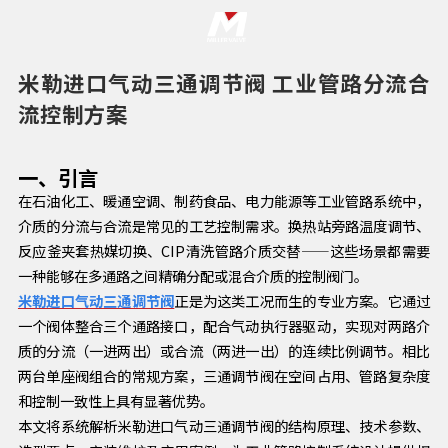
米勒进口气动三通调节阀 工业管路分流合
流控制方案
一、引言
在石油化工、暖通空调、制药食品、电力能源等工业管路系统中，
介质的分流与合流是常见的工艺控制需求。换热站旁路温度调节、
反应釜夹套热媒切换、CIP清洗管路介质交替——这些场景都需要
一种能够在多通路之间精确分配或混合介质的控制阀门。
米勒进口气动三通调节阀
正是为这类工况而生的专业方案。它通过
一个阀体整合三个通路接口，配合气动执行器驱动，实现对两路介
质的分流（一进两出）或合流（两进一出）的连续比例调节。相比
两台单座阀组合的常规方案，三通调节阀在空间占用、管路复杂度
和控制一致性上具有显著优势。
本文将系统解析米勒进口气动三通调节阀的结构原理、技术参数、