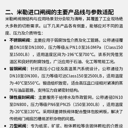
二、米勒进口闸阀的主要产品线与参数适配
米勒闸阀按结构与应用场景划分会较为清晰，其覆盖了工业现场绝
大多数的切断需求。以下几类产品各有侧重，能够应对不同的温
度、压力及介质特性：
不锈钢闸阀
：主要应用于弱腐蚀性介质及化工管路，公称通径覆
盖DN10至DN1000，压力等级从PN1.0至16.0MPa（Class150
至1500LB），适用温度区间为-196℃至700℃。该系列凭借宽
温区和良好的耐腐蚀性，广泛应用于石油、化工等常规工况。
锻钢闸阀
：针对高压小口径及高温蒸汽系统设计，公称通径为
DN10至DN300，压力等级可达Class150至2500LB，适用温度
为-40℃至550℃。锻造组织致密，适合高压且口径相对紧凑的蒸
汽与油品管路，支持压力自紧密封结构。
弹性座封闸阀
：主要服务于给排水及市政管网，公称通径DN10
至DN800，压力等级PN6至PN25（150至300LB），适用温度
为-20℃至120℃。采用球墨铸铁阀体配合整体包胶闸板，解决了
传统阀门阀底凹槽易淤积杂物的问题。
刀型闸阀
：专为纸浆、矿浆、粉体颗粒等含固体颗粒的介质设