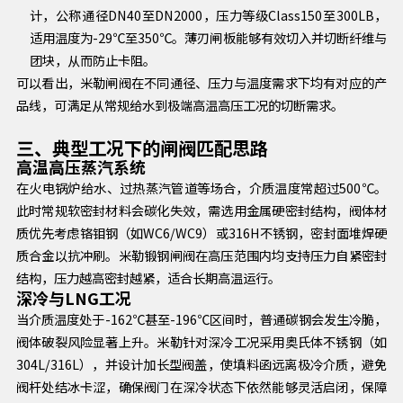
计，公称通径DN40至DN2000，压力等级Class150至300LB，
适用温度为-29℃至350℃。薄刃闸板能够有效切入并切断纤维与
团块，从而防止卡阻。
可以看出，米勒闸阀在不同通径、压力与温度需求下均有对应的产
品线，可满足从常规给水到极端高温高压工况的切断需求。
三、典型工况下的闸阀匹配思路
高温高压蒸汽系统
在火电锅炉给水、过热蒸汽管道等场合，介质温度常超过500℃。
此时常规软密封材料会碳化失效，需选用金属硬密封结构，阀体材
质优先考虑铬钼钢（如WC6/WC9）或316H不锈钢，密封面堆焊硬
质合金以抗冲刷。米勒锻钢闸阀在高压范围内均支持压力自紧密封
结构，压力越高密封越紧，适合长期高温运行。
深冷与LNG工况
当介质温度处于-162℃甚至-196℃区间时，普通碳钢会发生冷脆，
阀体破裂风险显著上升。米勒针对深冷工况采用奥氏体不锈钢（如
304L/316L），并设计加长型阀盖，使填料函远离极冷介质，避免
阀杆处结冰卡涩，确保阀门在深冷状态下依然能够灵活启闭，保障