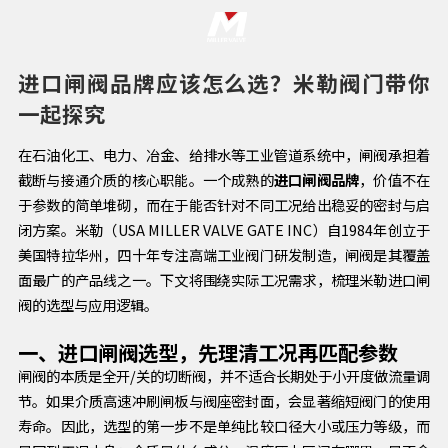
进口闸阀品牌应该怎么选？米勒阀门带你
一起探究
在石油化工、电力、冶金、给排水等工业管道系统中，闸阀承担着
截断与接通介质的核心职能。一个成熟的
进口闸阀品牌
，价值不在
于参数的简单堆砌，而在于能否针对不同工况给出稳妥的密封与启
闭方案。米勒（USA MILLER VALVE GATE INC）自1984年创立于
美国特拉华州，四十年专注高端工业阀门研发制造，闸阀是其覆盖
面最广的产品线之一。下文将围绕实际工况需求，梳理米勒进口闸
阀的选型与应用逻辑。
一、进口闸阀选型，先理清工况再匹配参数
闸阀的本质是全开/关的切断阀，并不适合长期处于小开度做流量调
节。如果介质高速冲刷闸板与阀座密封面，会显著缩短阀门的使用
寿命。因此，选型的第一步不是单纯比较口径大小或压力等级，而