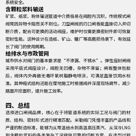
系统安全。
含颗粒浆料输送
矿浆、纸浆、粉体输送管道中介质极易在阀腔内沉积，传统楔式闸
阀常因异物卡阻而关不到位。刀型闸阀的刃口闸板能直接切入并切
断介质，配合可更换的活动阀座，维护时仅需更换密封件即可恢复
密封性能。这种设计在造纸、矿山、糖厂等高磨损场景下，有效延
长了阀门的使用周期。
给排水与市政管网
城市供水对阀门的基本要求是“不渗漏、不锈水”。弹性座封闸阀
采用平底式阀座设计，阀腔无凹槽，杂物不滞留；闸板整体包胶
后，阀体内外再做无毒环氧树脂静电喷涂，可满足直接饮用水标
准。其伸缩式结构还能在埋地施工时根据阀井深度现场调节，减少
路面开挖面积，提升施工效率。
四、总结
选择进口闸阀品牌，核心在于将管道系统的实际工况与阀门的材
质、结构、密封形式进行精准匹配。米勒阀门凭借丰富的产品线和
严谨的制造标准，能够为从常温给水到高温高压蒸汽、从深冷LNG
到含颗粒浆料的各类复杂工况提供可靠的切断方案。在选型过程