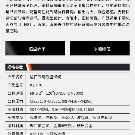
座经特殊深冷处理，密封系统采用低温专用聚合物材料，杜绝密封脆化
与泄漏风险。配备高性能气动执行机构，输出力大、响应迅速，支持快
速切断与精确调节。紧凑型设计，流阻小，密封可靠，广泛适用于液化
天然气（LNG）、液氮、液氧等介质的储运系统及空分装置中的低温流
量控制。
选型表单
添加微信
规格参数
产品名称
进口气动低温蝶阀
产品型号
KDF70
公称通径
NPS 2" ~120"(DN50~DN3000)
公称压力
Class150~Class1500(PN16~PN250)
阀体材质
304不锈钢、316不锈钢|304SS,316SS
阀盖类型
标准型、伸长型、低温型、波纹管、保温夹套型
密封材质
聚四氟乙烯、金属硬密封、硬质合金
泄露等级
ANSI Ⅳ、V级或Ⅵ级