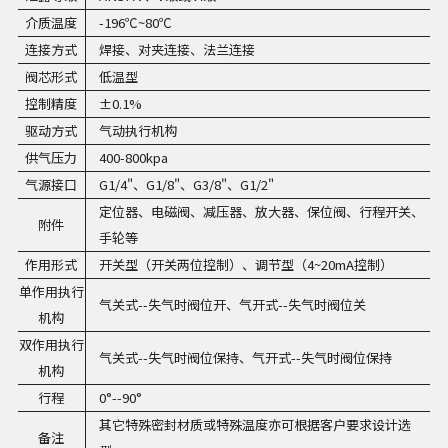
介质温度
-196℃~80℃
连接方式
焊接、对夹连接、法兰连接
阀芯形式
低温型
控制精度
±0.1%
驱动方式
气动执行机构
供气压力
400-800kpa
气源接口
G1/4"、G1/8"、G3/8"、G1/2"
定位器、电磁阀、减压器、放大器、保位阀、行程开关、
附件
手轮等
作用形式
开关型（开关两位控制）、调节型（4~20mA控制）
单作用执行
气关式--失气时阀位开、气开式--失气时阀位关
机构
双作用执行
气关式--失气时阀位保持、气开式--失气时阀位保持
机构
行程
0°--90°
其它特殊密封材质或特殊温度亦可根据客户要求设计选
备注