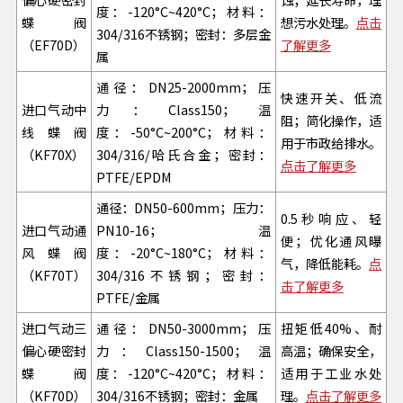
度：-120°C~420°C；材料：
蝶阀
想污水处理。
点击
304/316不锈钢；密封：多层金
（EF70D）
了解更多
属
通径：DN25-2000mm；压
快速开关、低流
进口气动中
力：Class150；温
阻；简化操作，适
线蝶阀
度：-50°C~200°C；材料：
用于市政给排水。
（KF70X）
304/316/哈氏合金；密封：
点击了解更多
PTFE/EPDM
通径：DN50-600mm；压力：
0.5秒响应、轻
进口气动通
PN10-16；温
便；优化通风曝
风蝶阀
度：-20°C~180°C；材料：
气，降低能耗。
点
（KF70T）
304/316不锈钢；密封：
击了解更多
PTFE/金属
进口气动三
通径：DN50-3000mm；压
扭矩低40%、耐
偏心硬密封
力：Class150-1500；温
高温；确保安全，
蝶阀
度：-120°C~420°C；材料：
适用于工业水处
（KF70D）
304/316不锈钢；密封：金属
理。
点击了解更多