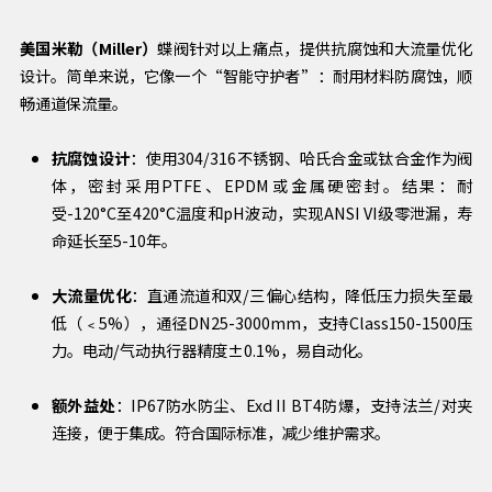
美国米勒（Miller）
蝶阀针对以上痛点，提供抗腐蚀和大流量优化
设计。简单来说，它像一个“智能守护者”：耐用材料防腐蚀，顺
畅通道保流量。
抗腐蚀设计
：使用304/316不锈钢、哈氏合金或钛合金作为阀
体，密封采用PTFE、EPDM或金属硬密封。结果：耐
受-120°C至420°C温度和pH波动，实现ANSI VI级零泄漏，寿
命延长至5-10年。
大流量优化
：直通流道和双/三偏心结构，降低压力损失至最
低（﹤5%），通径DN25-3000mm，支持Class150-1500压
力。电动/气动执行器精度±0.1%，易自动化。
额外益处
：IP67防水防尘、Exd II BT4防爆，支持法兰/对夹
连接，便于集成。符合国际标准，减少维护需求。