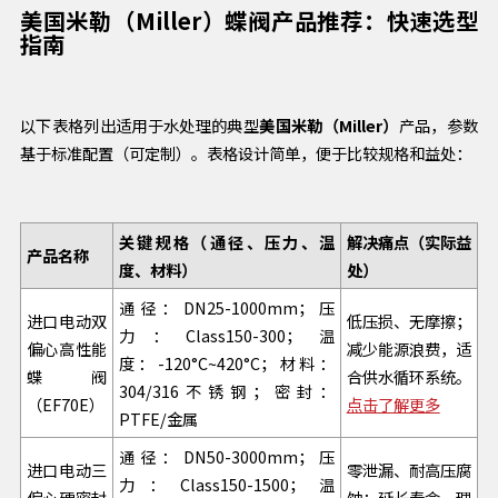
美国米勒（Miller）蝶阀产品推荐：快速选型
指南
以下表格列出适用于水处理的典型
美国米勒（Miller）
产品，参数
基于标准配置（可定制）。表格设计简单，便于比较规格和益处：
关键规格（通径、压力、温
解决痛点（实际益
产品名称
度、材料）
处）
通径：DN25-1000mm；压
进口电动双
低压损、无摩擦；
力：Class150-300；温
偏心高性能
减少能源浪费，适
度：-120°C~420°C；材料：
蝶阀
合供水循环系统。
304/316不锈钢；密封：
（EF70E）
点击了解更多
PTFE/金属
通径：DN50-3000mm；压
进口电动三
零泄漏、耐高压腐
力：Class150-1500；温
偏心硬密封
蚀；延长寿命，理