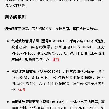
结合化工场景。
调节阀系列
调节阀用于流量、压力精确控制，支持单座、套筒或迷宫结构。
气动波纹管调节阀（型号KBC10P）
：采用多层316L不锈钢波
纹管密封，实现零泄漏。公称通径DN15~DN600，压力
PN16~PN100，温度-196℃~550℃。适用于石油化工有毒介
质控制，如易燃气体管道。
详情
气动迷宫调节阀（型号KC10M）
：迷宫流道多级降压，噪音
<85dB(A)，消除气蚀。公称通径DN15~DN600，压力
PN250~PN420，温度-196℃~540℃。适合石化高压蒸汽系
统。
详情
电动波纹管调节阀（型号EBC10P）
：一体化电子执行器，高
精度控制。公称通径DN15~DN200，压力PN16~PN50，温