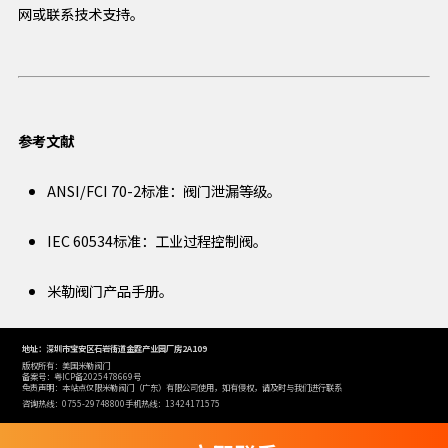
网或联系技术支持。
参考文献
ANSI/FCI 70-2标准：阀门泄漏等级。
IEC 60534标准：工业过程控制阀。
米勒阀门产品手册。
地址：深圳市宝安区石岩街道金霆产业园厂房2A109
版权所有：美国米勒阀门
备案号：粤ICP备2025478669号
免责声明：本站点仅限米勒阀门（广东）有限公司使用，如有侵权，请及时与我们进行联系
咨询热线：0755-29748800
手机热线：13424171575